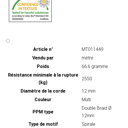
Article n°
MT011449
Vendu par
mètre
Poids
66.6 gramme
Résistance minimale à la rupture
2550
(kg)
Diamètre de la corde
12 mm
Couleur
Multi
Double Braid Ø
PPM type
12mm
Type de motif
Spirale