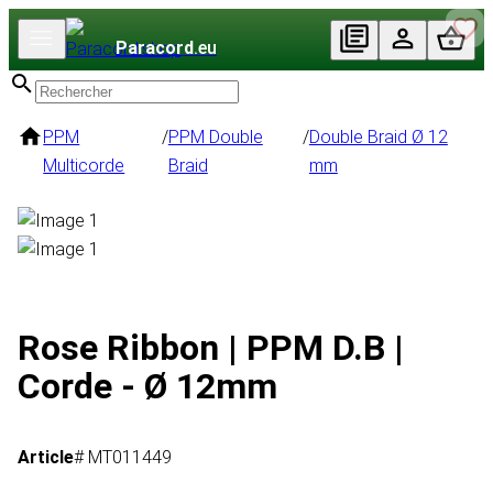
Paracord
.eu
PPM
/
PPM Double
/
Double Braid Ø 12
Multicorde
Braid
mm
Rose Ribbon | PPM D.B |
Corde - Ø 12mm
Article
# MT011449