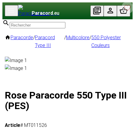
Paracord
.eu
Paracorde
/
Paracord
/
Multicolore
/
550 Polyester
Type III
Couleurs
Rose Paracorde 550 Type III
(PES)
Article
# MT011526