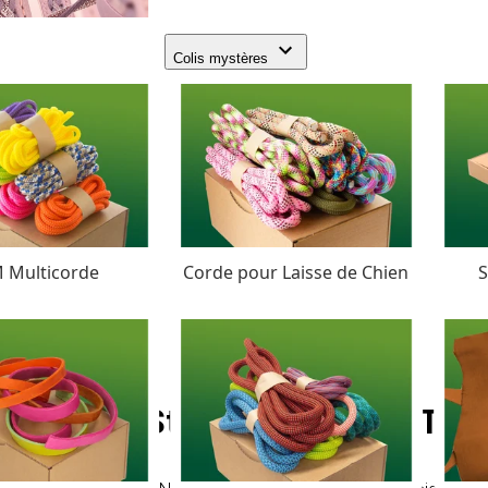
Colis mystères
 Multicorde
Corde pour Laisse de Chien
S
Neon Stripes Paracord Type