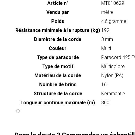
Article n°
MT010629
Vendu par
mètre
Poids
4.6 gramme
Résistance minimale à la rupture (kg)
192
Diamètre de la corde
3 mm
Couleur
Multi
Type de paracorde
Paracord 425 Ty
Type de motif
Multicolore
Matériau de la corde
Nylon (PA)
Nombre de brins
16
Structure de la corde
Kernmantle
Longueur continue maximale (m)
300