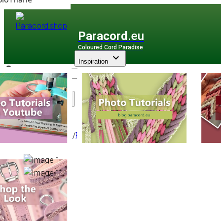
Paracord
.eu
Coloured Cord Paradise
Inspiration
Assortiment
Paracorde
/
Paracord Type II
/
425 Multicolore