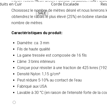
(Neon Yellow, Neon green, Fuchsia, Turquoise, Acid Purple,
uits en Cuir
Corde Escalade
Res
Choisissez le nombre de mètres désiré et nous livrerons
SALE
obtiendrez le rabais le plus élevé (25%) en bobine stand
nombre de mètres.
Caractéristiques du produit:
Diamètre: ca. 3 mm
Fils de haute qualité
La gaine tressée est composée de 16 fils
L'âme: 3 brins intérieurs
Conçue pour résister à une traction de 425 livres (19
Densité
Nylon: 1,15 g/cm³
Peut réduire 5-10% au contact de l'eau​
Fabriqué aux USA.
Lavable à 30 °C (en raison de l'intensité forte de la c