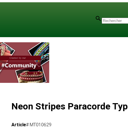
Neon Stripes Paracorde Type
Article
# MT010629