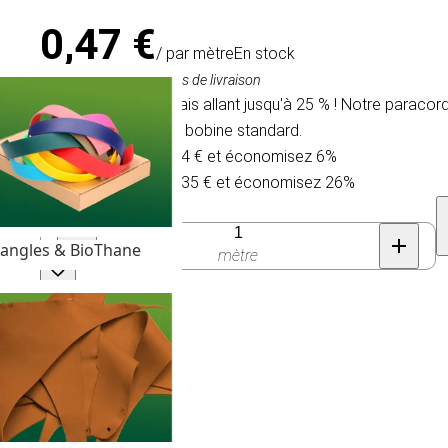
0,47 €
/ par mètre
En stock
TVA comprise, hors frais de livraison
Nous offrons un rabais allant jusqu'à 25 % ! Notre paracor
personnalisée ou en bobine standard.
Achetez 30 pour 0,44 € et économisez 6%
Achetez 300 pour 0,35 € et économisez 26%
Quantité
angles & BioThane
mètre
 II