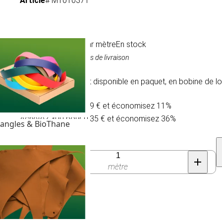
Article
# MT010371
0,55 €
/ par mètre
En stock
TVA comprise, hors frais de livraison
Notre paracorde est disponible en paquet, en bobine de l
Achetez 30 pour 0,49 € et économisez 11%
Achetez 300 pour 0,35 € et économisez 36%
angles & BioThane
Quantité
mètre