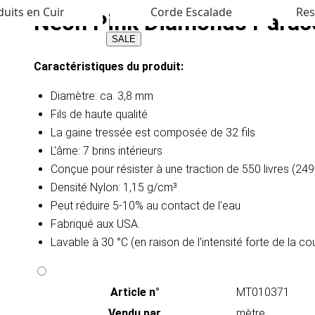
uits en Cuir
Corde Escalade
Res
Neon Pink Diamonds Paraco
SALE
Caractéristiques du produit:
Diamètre: ca. 3,8 mm
Fils de haute qualité
La gaine tressée est composée de 32 fils
L'âme: 7 brins intérieurs
Conçue pour résister à une traction de 550 livres (24
Densité
Nylon: 1,15 g/cm³
Peut réduire 5-10% au contact de l'eau
Fabriqué aux USA.
Lavable à 30 °C (en raison de l'intensité forte de la c
Article n°
MT010371
Vendu par
mètre