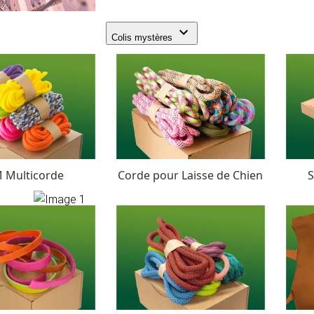
Colis mystères
 Multicorde
Corde pour Laisse de Chien
S