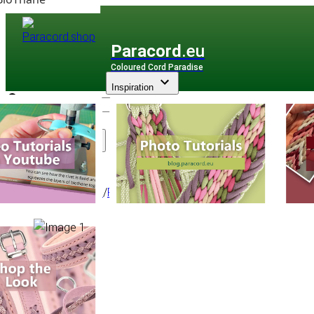
Paracord
.eu
Coloured Cord Paradise
Inspiration
Assortiment
Paracorde
/
Paracord Type III
/
Multicolore