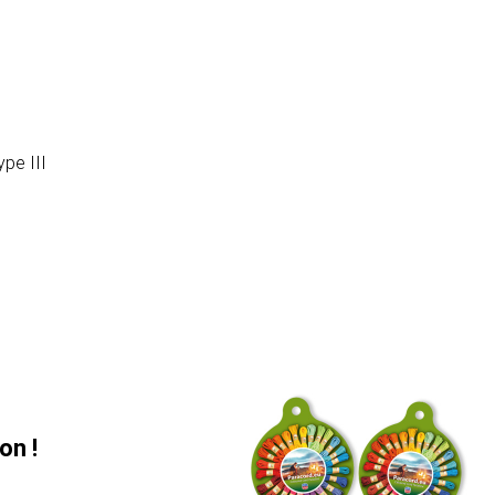
pe III
on !