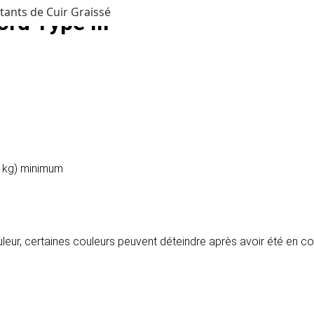
tants de Cuir Graissé
rd Type III
9 kg) minimum
ouleur, certaines couleurs peuvent déteindre après avoir été en c