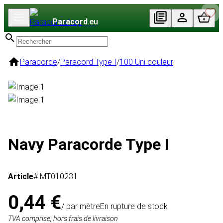
Paracord
.eu
Paracorde
/
Paracord Type I
/
100 Uni couleur
Navy Paracorde Type I
Article
# MT010231
0,44 €
/ par mètre
En rupture de stock
TVA comprise, hors frais de livraison