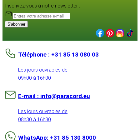
Inscrivez-vous à notre newsletter :
S'abonner
Téléphone : +31 85 13 080 03
Les jours ouvrables de
09h00 à 16h00
E-mail : info@paracord.eu
Les jours ouvrables de
08h30 à 16h30
WhatsApp: +31 85 130 8000