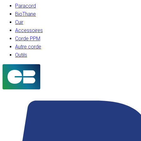
Paracord
BioThane
Cuir
Accessoires
Corde PPM
Autre corde
Outils