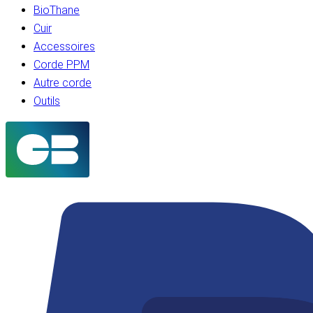
BioThane
Cuir
Accessoires
Corde PPM
Autre corde
Outils