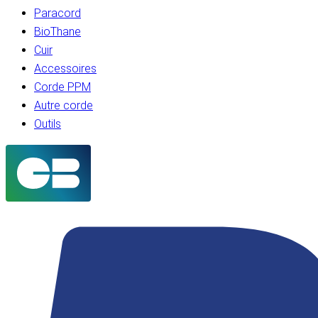
Paracord
BioThane
Cuir
Accessoires
Corde PPM
Autre corde
Outils