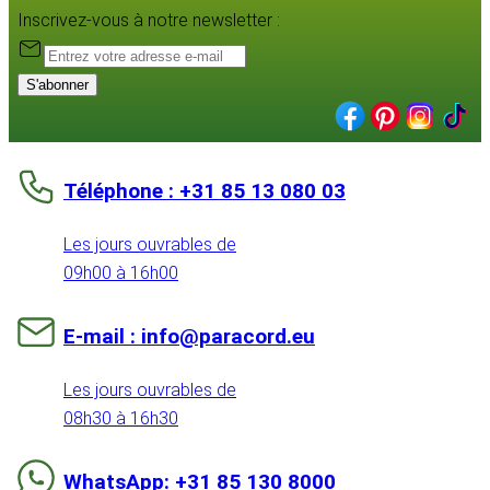
Inscrivez-vous à notre newsletter :
S'abonner
Téléphone : +31 85 13 080 03
Les jours ouvrables de
09h00 à 16h00
E-mail : info@paracord.eu
Les jours ouvrables de
08h30 à 16h30
WhatsApp: +31 85 130 8000