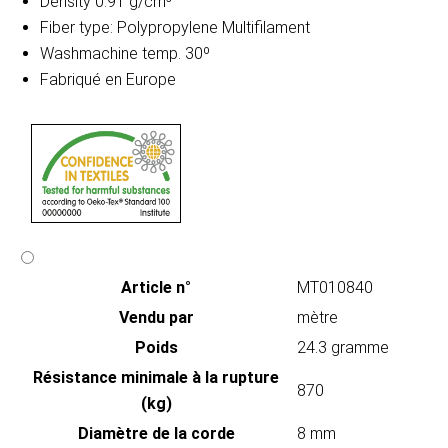
Density 0.91 g/cm³
Fiber type: Polypropylene Multifilament
Washmachine temp. 30º
Fabriqué en Europe
Article n°
MT010840
Vendu par
mètre
Poids
24.3 gramme
Résistance minimale à la rupture
870
(kg)
Diamètre de la corde
8 mm