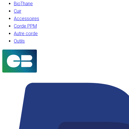
BioThane
Cuir
Accessoires
Corde PPM
Autre corde
Outils