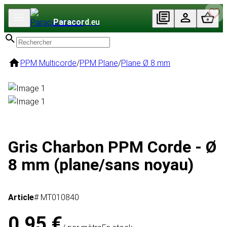
Paracord
.eu
PPM Multicorde
/
PPM Plane
/
Plane Ø 8 mm
Gris Charbon PPM Corde - Ø
8 mm (plane/sans noyau)
Article
# MT010840
0,95 €