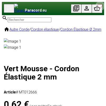
Paracord
.eu
Autre Corde
/
Cordon élastique
/
Cordon Élastique Ø 2mm
Vert Mousse - Cordon
Élastique 2 mm
Article
# MT012666
0,62 €