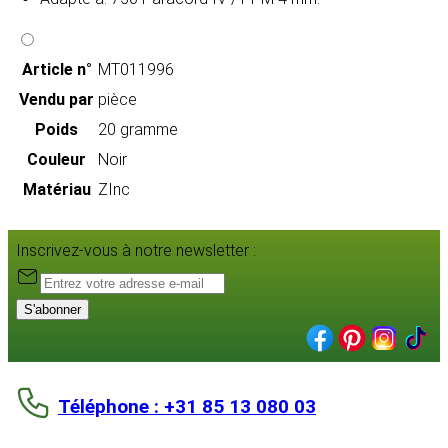
Article n°
MT011996
Vendu par
pièce
Poids
20 gramme
Couleur
Noir
Matériau
ZInc
Inscrivez-vous à notre newsletter :
S'abonner
Téléphone : +31 85 13 080 03