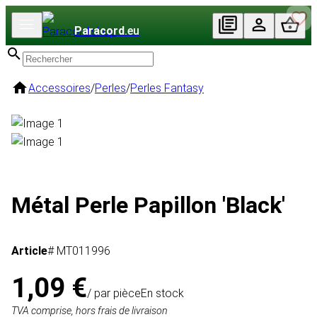
Paracord
.eu
Accessoires
/
Perles
/
Perles Fantasy
Métal Perle Papillon 'Black'
Article
# MT011996
1,09 €
/ par pièce
En stock
TVA comprise, hors frais de livraison