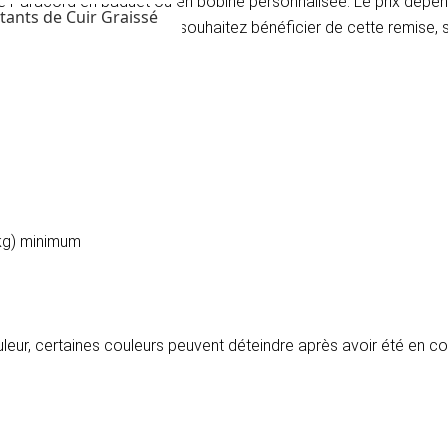
 le Paracord en paquet ou en bobine personnalisée. Le prix dé
tants de Cuir Graissé
ard de 300 mètres. Si vous souhaitez bénéficier de cette remise,
 kg) minimum
ouleur, certaines couleurs peuvent déteindre après avoir été en c