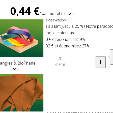
0,44 €
/ par mètre
En stock
TVA comprise, hors frais de livraison
Nous offrons un rabais allant jusqu'à 25 % ! Notre paracor
personnalisée ou en bobine standard.
Achetez 30 pour 0,40 € et économisez 9%
Achetez 300 pour 0,32 € et économisez 27%
Quantité
angles & BioThane
mètre
e I