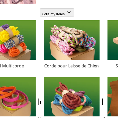
Colis mystères
 Multicorde
Corde pour Laisse de Chien
S
Lavender Pink Paracord Typ