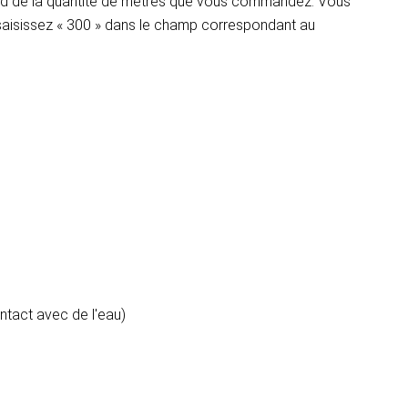
pend de la quantité de mètres que vous commandez. Vous
 saisissez « 300 » dans le champ correspondant au
ontact avec de l'eau)