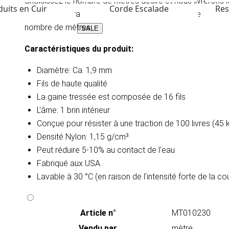
Choisissez le nombre de mètres désiré et nous livrerons
uits en Cuir
Corde Escalade
Res
obtiendrez le rabais le plus élevé (25%) en bobine stand
nombre de mètres.
SALE
Caractéristiques du produit:
Diamètre: Ca. 1,9 mm
Fils de haute qualité
La gaine tressée est composée de 16 fils
L'âme: 1 brin intérieur
Conçue pour résister à une traction de 100 livres (45
Densité
Nylon: 1,15 g/cm³
Peut réduire 5-10% au contact de l'eau​
Fabriqué aux USA.
Lavable à 30 °C (en raison de l'intensité forte de la c
Article n°
MT010230
Vendu par
mètre