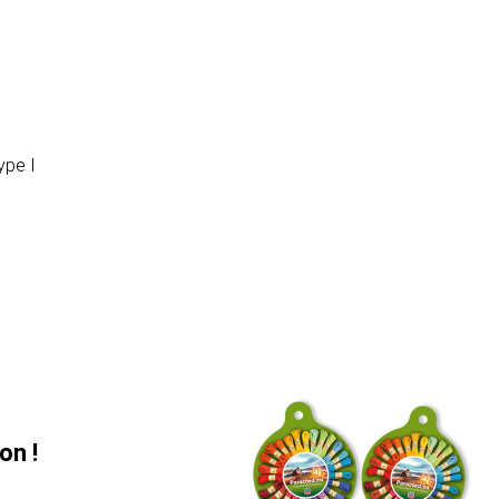
ype I
on !