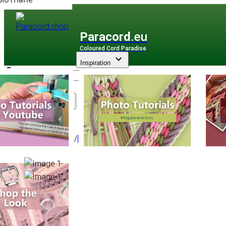
Paracord
.eu
Coloured Cord Paradise
Inspiration
Assortiment
Paracorde
/
Paracord Type I
/
100 Uni couleur