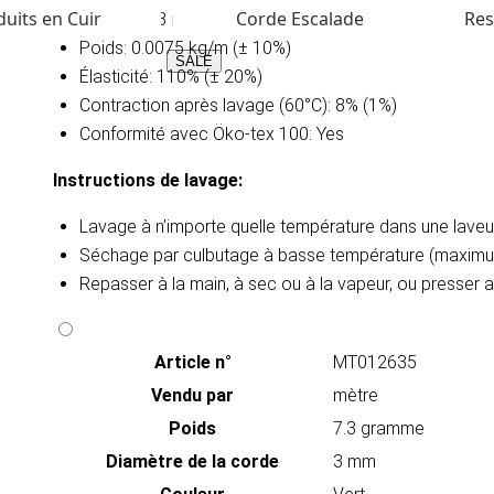
uits en Cuir
Corde Escalade
Res
Diaméter: 3 mm
Poids: 0.0075 kg/m (± 10%)
SALE
Élasticité: 110% (± 20%)
Contraction après lavage (60°C): 8% (1%)
Conformité avec Öko-tex 100: Yes
Instructions de lavage​:
Lavage à n’importe quelle température dans une lav
Séchage par culbutage à basse température (maximu
Repasser à la main, à sec ou à la vapeur, ou presser
Article n°
MT012635
Vendu par
mètre
Poids
7.3 gramme
Diamètre de la corde
3 mm