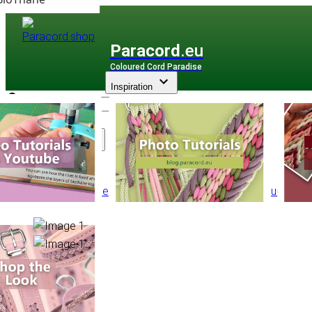
Paracord
.eu
Coloured Cord Paradise
Inspiration
Assortiment
Autre Corde
/
Cordon élastique
/
Cordon Élastique Ø 3