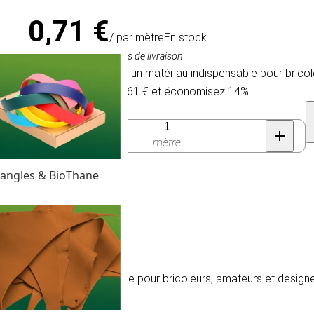
0,71 €
/ par mètre
En stock
TVA comprise, hors frais de livraison
Du cordon élastique: un matériau indispensable pour bricol
Achetez 150 pour 0,61 € et économisez 14%
Quantité
mètre
angles & BioThane
t un matériau indispensable pour bricoleurs, amateurs et design
c