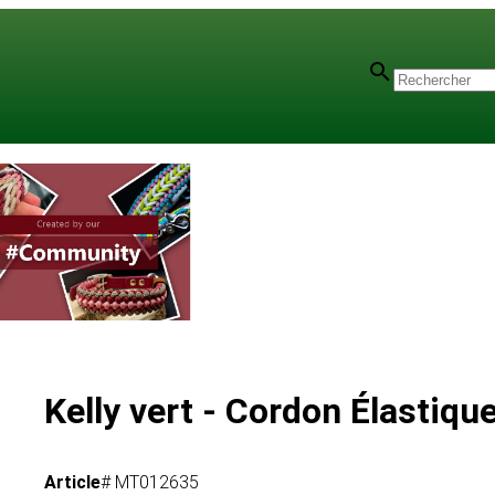
mm
Kelly vert - Cordon Élastiq
Article
# MT012635