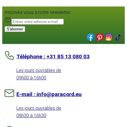
Inscrivez-vous à notre newsletter :
S'abonner
Téléphone : +31 85 13 080 03
Les jours ouvrables de
09h00 à 16h00
E-mail : info@paracord.eu
Les jours ouvrables de
08h30 à 16h30