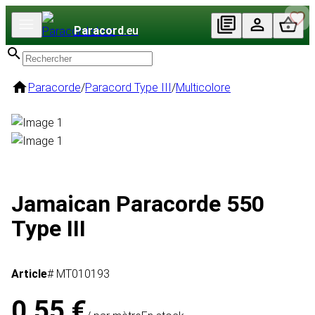
Paracord
.eu
Paracorde
/
Paracord Type III
/
Multicolore
Jamaican Paracorde 550
Type III
Article
# MT010193
0,55 €