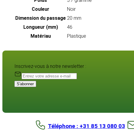
Poids
5.7 gramme
Couleur
Noir
Dimension du passage
20 mm
Longueur (mm)
46
Matériau
Plastique
Inscrivez-vous à notre newsletter :
S'abonner
Téléphone : +31 85 13 080 03