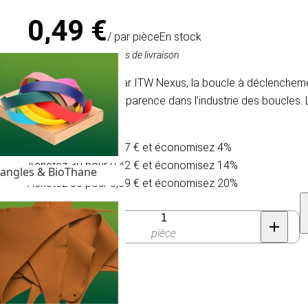
0,49 €
/ par pièce
En stock
TVA comprise, hors frais de livraison
Conçue à l'origine par ITW Nexus, la boucle à déclencheme
performance et d'apparence dans l'industrie des boucles. 
deux sur-flexions.
Achetez 10 pour 0,47 € et économisez 4%
Achetez 30 pour 0,42 € et économisez 14%
angles & BioThane
Achetez 50 pour 0,39 € et économisez 20%
Quantité
pièce