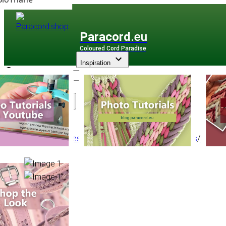
Paracord
.eu
Coloured Cord Paradise
Inspiration
Assortiment
Accessoires
/
Boucles rapides
/
Plastic Buckles
/
Specia