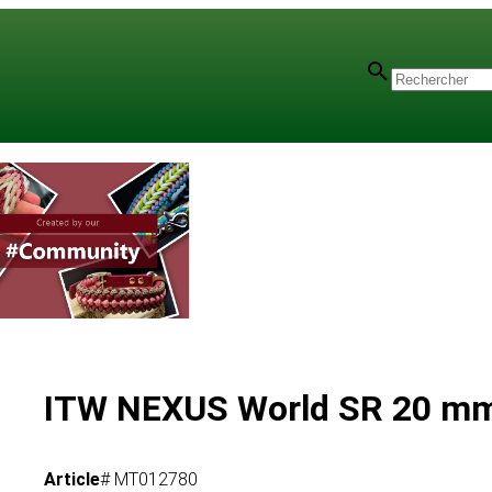
ls
ITW NEXUS World SR 20 m
Article
# MT012780