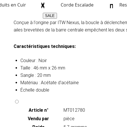
ITW NEXUS World SR 20mm (B
uits en Cuir
Corde Escalade
Res
SALE
Conçue à l'origine par ITW Nexus, la boucle à déclenchem
ailes brevetées de la barre centrale empêchent les deux s
Caractéristiques techniques:
Couleur : Noir
Taille : 46 mm x 26 mm
Sangle : 20 mm
Matériau : Acétate d'acétaïne
Échelle double
Article n°
MT012780
Vendu par
pièce