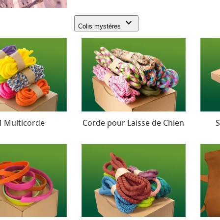
Colis mystères
 Multicorde
Corde pour Laisse de Chien
S