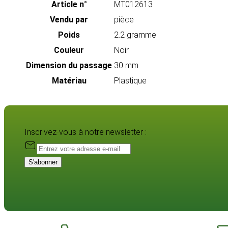
Article n°
MT012613
Vendu par
pièce
Poids
2.2 gramme
Couleur
Noir
Dimension du passage
30 mm
Matériau
Plastique
Inscrivez-vous à notre newsletter :
S'abonner