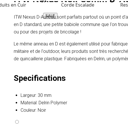
uits en Cuir
Corde Escalade
Res
SALE
ITW Nexus D-Auneau sont parfaits partout où un point d'at
en D standard, une petite babiole commune que l'on trouve
ou pour des projets de bricolage !
Le même anneau en D est également utilisé pour fabriquer d
militaire et de l'outdoor, leurs produits sont très recherc
de quincaillerie plastique. Fabriquées en Delrin, un poly
Specifications
Largeur: 30 mm.
Material: Delrin Polymer
Couleur: Noir