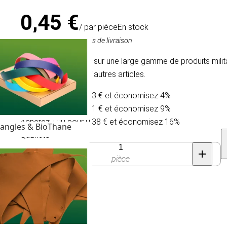
0,45 €
/ par pièce
En stock
TVA comprise, hors frais de livraison
Ce produit est utilisé sur une large gamme de produits milit
sacs à dos et bien d'autres articles.
Achetez 10 pour 0,43 € et économisez 4%
Achetez 50 pour 0,41 € et économisez 9%
Achetez 100 pour 0,38 € et économisez 16%
angles & BioThane
Quantité
pièce
unneau