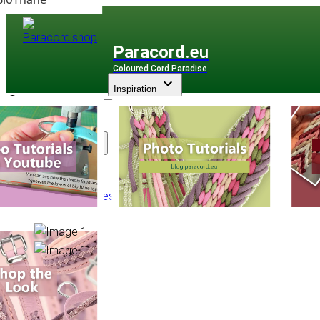
Paracord
.eu
Coloured Cord Paradise
Inspiration
Assortiment
Accessoires
/
Anneaux
/
Anneaux en D