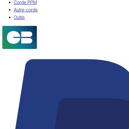
Corde PPM
Autre corde
Outils