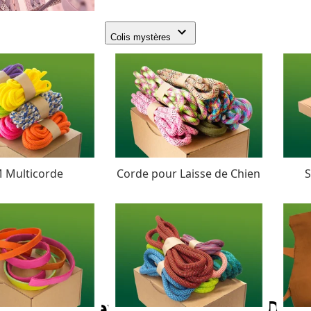
Colis mystères
 Multicorde
Corde pour Laisse de Chien
S
ITW Nexus Noir 30mm D-A