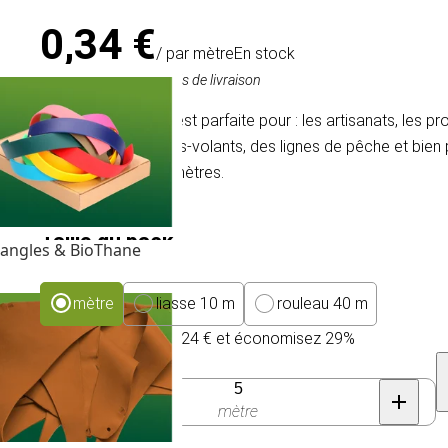
0,34 €
/ par mètre
En stock
TVA comprise, hors frais de livraison
La Micro Paracord est parfaite pour : les artisanats, les pro
piégeages, des cerfs-volants, des lignes de pêche et bien 
d'un minimum de 5 mètres.
Taille du pack
angles & BioThane
mètre
liasse 10 m
rouleau 40 m
Achetez 300 pour 0,24 € et économisez 29%
Quantité
mètre