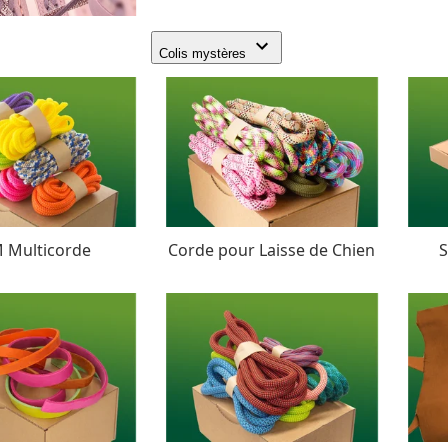
Colis mystères
 Multicorde
Corde pour Laisse de Chien
S