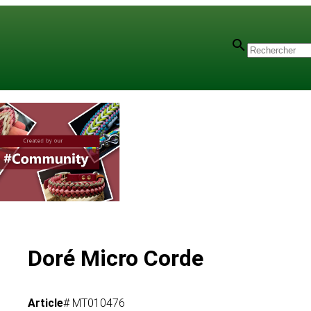
e
Doré Micro Corde
Article
# MT010476