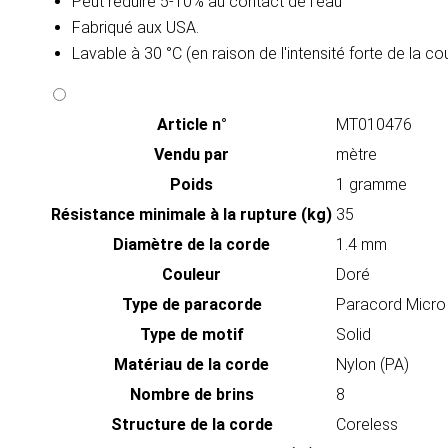
Peut réduire 5-10% au contact de l'eau​
Fabriqué aux USA.
Lavable à 30 °C (en raison de l'intensité forte de la c
Article n°
MT010476
Vendu par
mètre
Poids
1 gramme
Résistance minimale à la rupture (kg)
35
Diamètre de la corde
1.4 mm
Couleur
Doré
Type de paracorde
Paracord Micr
Type de motif
Solid
Matériau de la corde
Nylon (PA)
Nombre de brins
8
Structure de la corde
Coreless