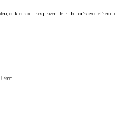
ouleur, certaines couleurs peuvent déteindre après avoir été en c
o 1.4mm