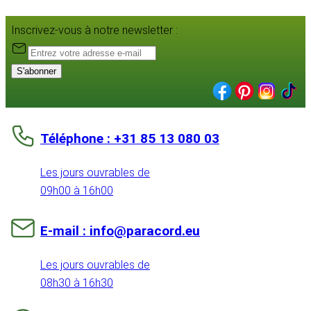
Inscrivez-vous à notre newsletter :
S'abonner
Téléphone : +31 85 13 080 03
Les jours ouvrables de
09h00 à 16h00
E-mail : info@paracord.eu
Les jours ouvrables de
08h30 à 16h30