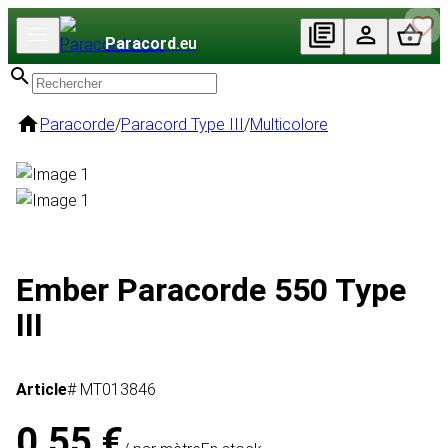
Paracord
.eu
Paracorde
/
Paracord Type III
/
Multicolore
Ember Paracorde 550 Type
III
Article
# MT013846
0,55 €