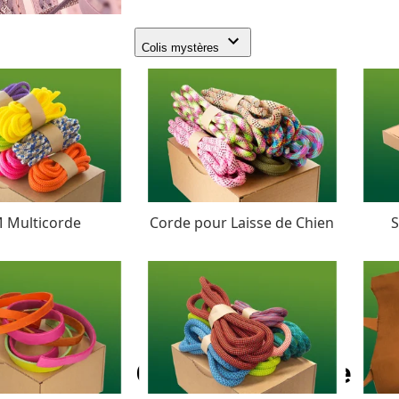
Colis mystères
 Multicorde
Corde pour Laisse de Chien
S
Desert Camo Paracorde Typ