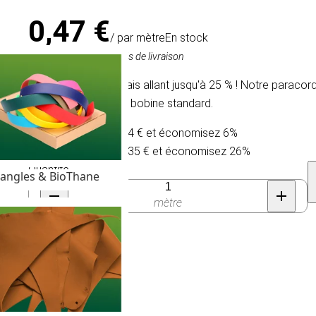
0,47 €
/ par mètre
En stock
TVA comprise, hors frais de livraison
Nous offrons un rabais allant jusqu'à 25 % ! Notre paracor
personnalisée ou en bobine standard.
Achetez 30 pour 0,44 € et économisez 6%
Achetez 300 pour 0,35 € et économisez 26%
Quantité
angles & BioThane
mètre
e II