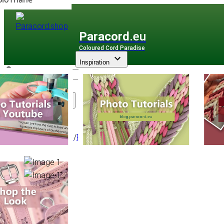
Paracord
.eu
Coloured Cord Paradise
Inspiration
Assortiment
Paracorde
/
Paracord Type II
/
425 Multicolore