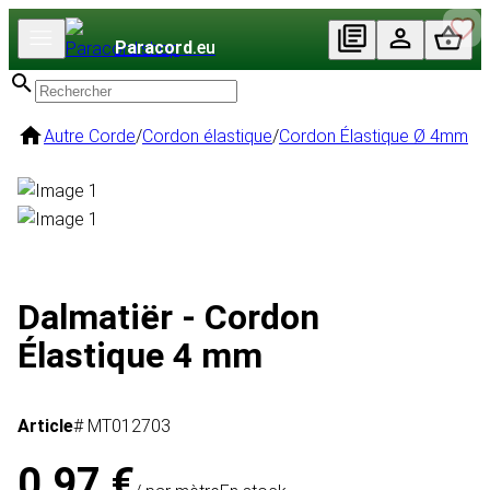
Paracord
.eu
Autre Corde
/
Cordon élastique
/
Cordon Élastique Ø 4mm
Dalmatiër - Cordon
Élastique 4 mm
Article
# MT012703
0,97 €