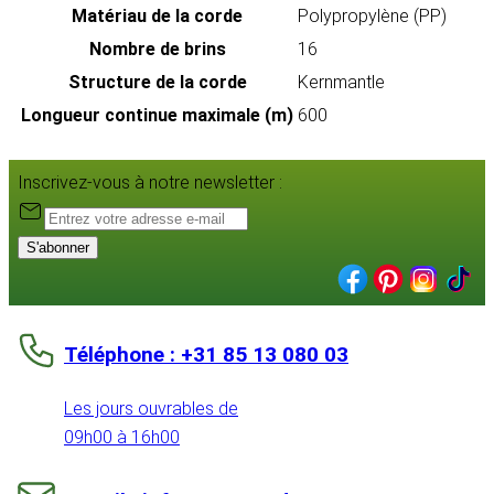
Matériau de la corde
Polypropylène (PP)
Nombre de brins
16
Structure de la corde
Kernmantle
Longueur continue maximale (m)
600
Inscrivez-vous à notre newsletter :
S'abonner
Téléphone : +31 85 13 080 03
Les jours ouvrables de
09h00 à 16h00