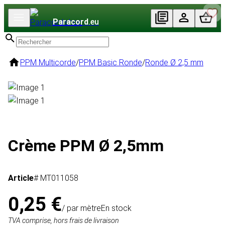
Paracord
.eu
PPM Multicorde
/
PPM Basic Ronde
/
Ronde Ø 2,5 mm
Crème PPM Ø 2,5mm
Article
# MT011058
0,25 €
/ par mètre
En stock
TVA comprise, hors frais de livraison