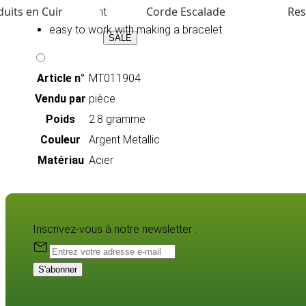
uits en Cuir
Corde Escalade
Res
Slightly bent
easy to work with making a bracelet.
SALE
Article n°
MT011904
Vendu par
pièce
Poids
2.8 gramme
Couleur
Argent Metallic
Matériau
Acier
Inscrivez-vous à notre newsletter :
S'abonner