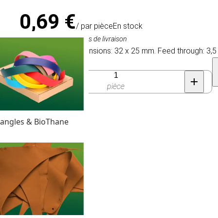
0,69 €
/ par pièce
En stock
TVA comprise, hors frais de livraison
Specifications: Dimensions: 32 x 25 mm. Feed through: 3,5 
Quantité
pièce
angles & BioThane
32 mm.