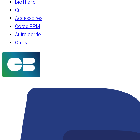
BioThane
Cuir
Accessoires
Corde PPM
Autre corde
Outils