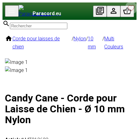
Paracord
.eu
Corde pour laisses de
/
Nylon
/
10
/
Multi
chien
mm
Couleurs
Candy Cane - Corde pour
Laisse de Chien - Ø 10 mm
Nylon