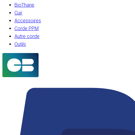
BioThane
Cuir
Accessoires
Corde PPM
Autre corde
Outils