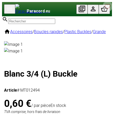
Paracord
.eu
Accessoires
/
Boucles rapides
/
Plastic Buckles
/
Grande
Blanc 3/4 (L) Buckle
Article
# MT012494
0,60 €
/ par pièce
En stock
TVA comprise, hors frais de livraison