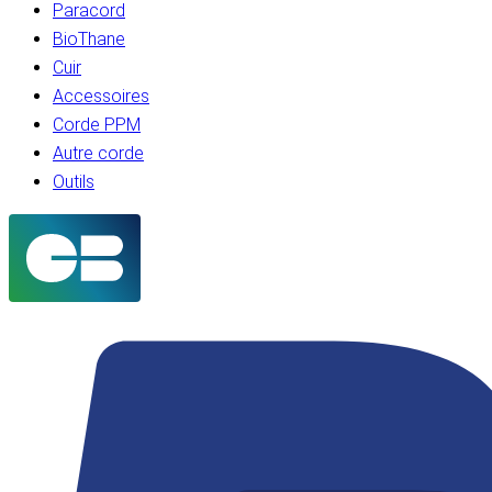
Paracord
BioThane
Cuir
Accessoires
Corde PPM
Autre corde
Outils