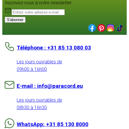
Inscrivez-vous à notre newsletter :
S'abonner
Téléphone : +31 85 13 080 03
Les jours ouvrables de
09h00 à 16h00
E-mail : info@paracord.eu
Les jours ouvrables de
08h30 à 16h30
WhatsApp: +31 85 130 8000