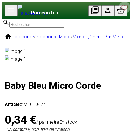
Paracord
.eu
Paracorde
/
Paracorde Micro
/
Micro 1,4 mm - Par Mètre
Baby Bleu Micro Corde
Article
# MT010474
0,34 €
/ par mètre
En stock
TVA comprise, hors frais de livraison