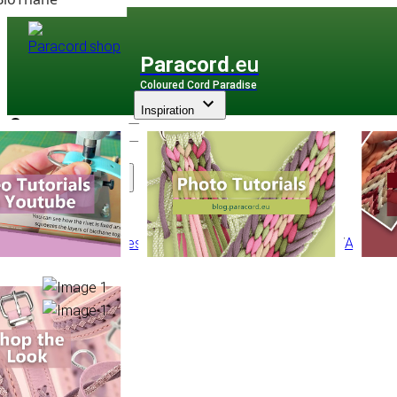
Paracord
.eu
Coloured Cord Paradise
Inspiration
Assortiment
Accessoires
/
Boucles rapides
/
Metal Buckles
/
ALU-MA