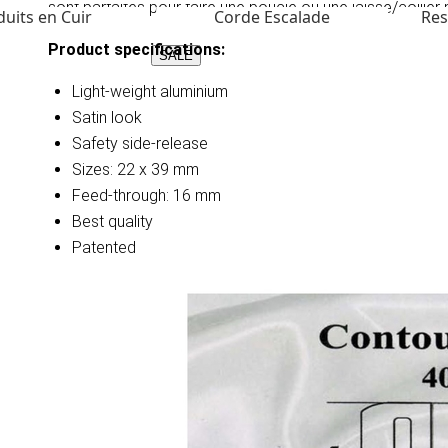
sont parfaites pour faire une boucle ou une laisse/collier
uits en Cuir
Corde Escalade
Res
Product specifications:
SALE
Light-weight aluminium
Satin look
Safety side-release
Sizes: 22 x 39 mm
Feed-through: 16 mm
Best quality
Patented