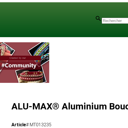
X® Buckles
ALU-MAX® Aluminium Boucl
Article
# MT013235