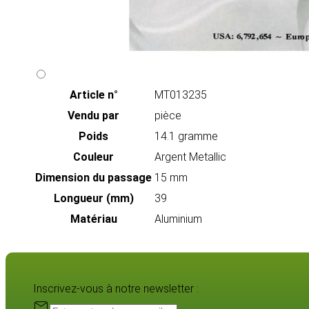
Article n°
MT013235
Vendu par
pièce
Poids
14.1 gramme
Couleur
Argent Metallic
Dimension du passage
15 mm
Longueur (mm)
39
Matériau
Aluminium
Inscrivez-vous à notre newsletter :