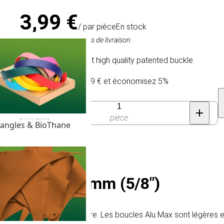
3,99 €
/ par pièce
En stock
TVA comprise, hors frais de livraison
ALU-MAX® Ultra-light high quality patented buckle.
Achetez 10 pour 3,79 € et économisez 5%
Quantité
pièce
angles & BioThane
e Satin 15 mm (5/8")
r une boucle solide et sûre. Les boucles Alu Max sont légères et