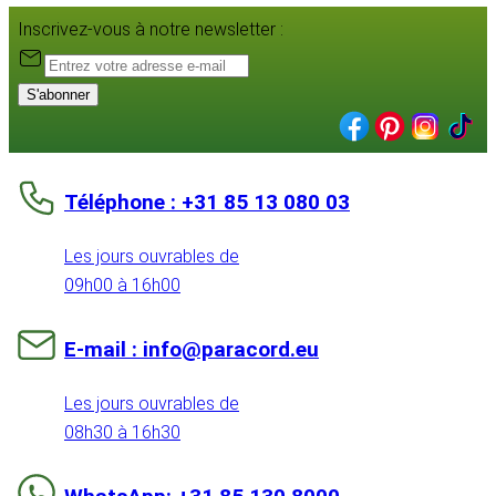
Inscrivez-vous à notre newsletter :
S'abonner
Téléphone : +31 85 13 080 03
Les jours ouvrables de
09h00 à 16h00
E-mail : info@paracord.eu
Les jours ouvrables de
08h30 à 16h30