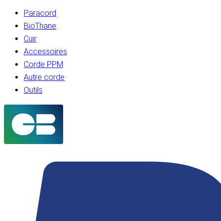
Paracord
BioThane
Cuir
Accessoires
Corde PPM
Autre corde
Outils