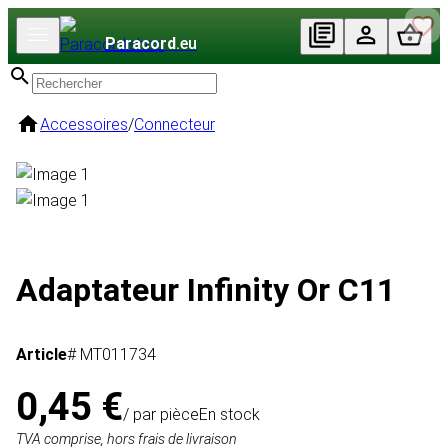
Paracord
.eu
Accessoires
/
Connecteur
Adaptateur Infinity Or C11
Article
# MT011734
0,45 €
/ par pièce
En stock
TVA comprise, hors frais de livraison