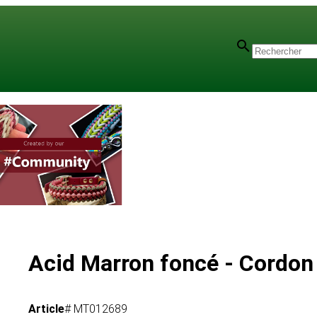
mm
Acid Marron foncé - Cordon
Article
# MT012689