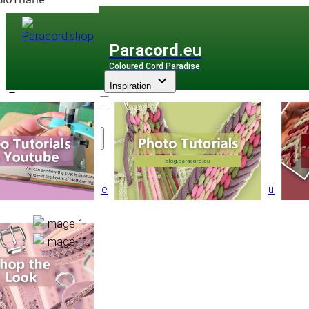
Paracord
.eu
Coloured Cord Paradise
Inspiration
Assortiment
Autre Corde
/
Cordon élastique
/
Cordon Élastique Ø 4