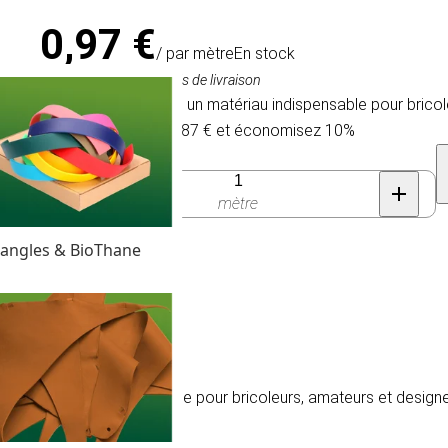
0,97 €
/ par mètre
En stock
TVA comprise, hors frais de livraison
Du cordon élastique: un matériau indispensable pour bricol
Achetez 100 pour 0,87 € et économisez 10%
Quantité
mètre
angles & BioThane
t un matériau indispensable pour bricoleurs, amateurs et design
c