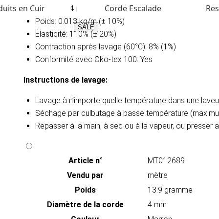
uits en Cuir
Corde Escalade
Res
Diaméter: 4 mm
Poids: 0.013 kg/m (± 10%)
SALE
Élasticité: 110% (± 20%)
Contraction après lavage (60°C): 8% (1%)
Conformité avec Öko-tex 100: Yes
Instructions de lavage​:
Lavage à n’importe quelle température dans une lav
Séchage par culbutage à basse température (maximu
Repasser à la main, à sec ou à la vapeur, ou presser
Article n°
MT012689
Vendu par
mètre
Poids
13.9 gramme
Diamètre de la corde
4 mm