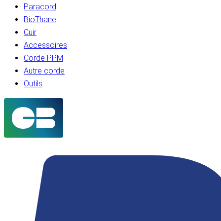
Paracord
BioThane
Cuir
Accessoires
Corde PPM
Autre corde
Outils