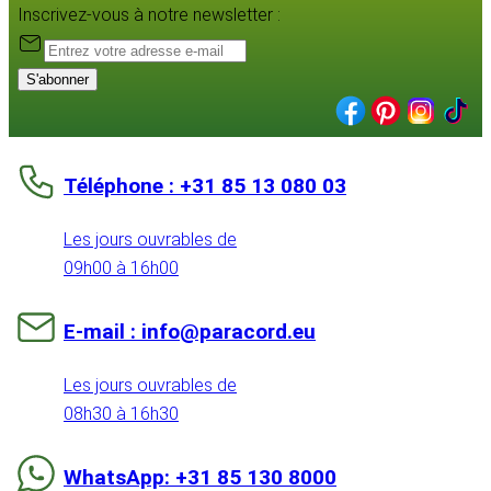
Inscrivez-vous à notre newsletter :
S'abonner
Téléphone : +31 85 13 080 03
Les jours ouvrables de
09h00 à 16h00
E-mail : info@paracord.eu
Les jours ouvrables de
08h30 à 16h30
WhatsApp: +31 85 130 8000