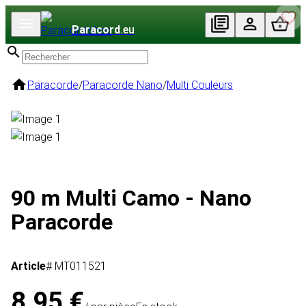
Paracord
.eu
Paracorde
/
Paracorde Nano
/
Multi Couleurs
90 m Multi Camo - Nano
Paracorde
Article
# MT011521
8,95 €