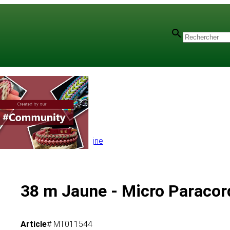
ne
/
Micro 1,2 mm 38 m Bobine
38 m Jaune - Micro Paracor
Article
# MT011544