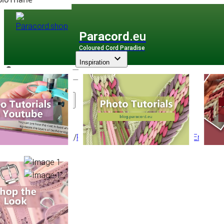
Paracord
.eu
Coloured Cord Paradise
Inspiration
Assortiment
Paracorde
/
Paracorde Micro
/
Micro 1,2 mm - En Bobi