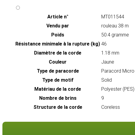
Article n°
MT011544
Vendu par
rouleau 38 m
Poids
50.4 gramme
Résistance minimale à la rupture (kg)
46
Diamètre de la corde
1.18 mm
Couleur
Jaune
Type de paracorde
Paracord Micr
Type de motif
Solid
Matériau de la corde
Polyester (PES)
Nombre de brins
9
Structure de la corde
Coreless