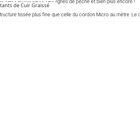
es, des cerfs-volants, des lignes de pêche et bien plus encore !
tants de Cuir Graissé
tructure tissée plus fine que celle du cordon Micro au mètre. Le 