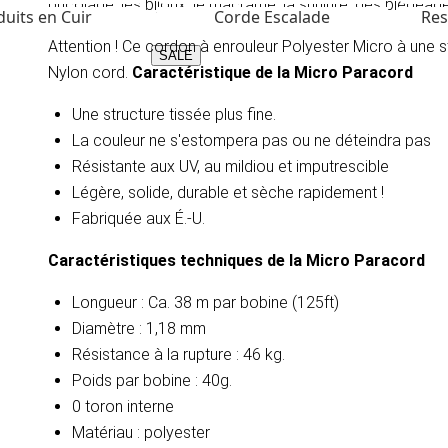
bricolage, les bijoux, le macramé, la surliure, des piégeag
uits en Cuir
Corde Escalade
Res
Attention ! Ce cordon à enrouleur Polyester Micro à une s
SALE
Nylon cord.
Caractéristique de la Micro Paracord
Une structure tissée plus fine.
La couleur ne s'estompera pas ou ne déteindra pas
Résistante aux UV, au mildiou et imputrescible
Légère, solide, durable et sèche rapidement !
Fabriquée aux É.-U.
Caractéristiques techniques de la Micro Paracord
Longueur : Ca. 38 m par bobine (125ft)
Diamètre : 1,18 mm
Résistance à la rupture : 46 kg.
Poids par bobine : 40g.
0 toron interne
Matériau : polyester