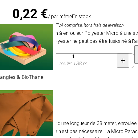
0,22 €
/ par mètre
En stock
8,45 €
(rouleau 38 m),
TVA comprise, hors frais de livraison
Attention ! Ce cordon à enrouleur Polyester Micro à une st
mètre. Le cordon Polyester ne peut pas être fusionné à l'a
Quantité
rouleau 38 m
angles & BioThane
rd
 La Micro Paracord est d'une longueur de 38 meter, enroulée aut
rsqu'une corde plus épaisse n'est pas nécessaire. La Micro Paracor