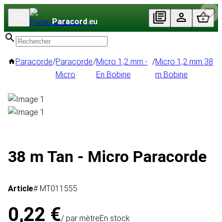
Paracord
.eu
Paracorde
/
Paracorde
/
Micro 1,2 mm -
/
Micro 1,2 mm 38
Micro
En Bobine
m Bobine
38 m Tan - Micro Paracorde
Article
# MT011555
0,22 €
/ par mètre
En stock