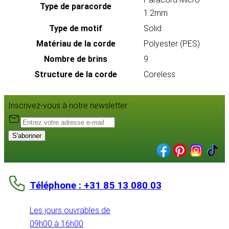
Type de paracorde
1.2mm
Type de motif
Solid
Matériau de la corde
Polyester (PES)
Nombre de brins
9
Structure de la corde
Coreless
Inscrivez-vous à notre newsletter :
S'abonner
Téléphone : +31 85 13 080 03
Les jours ouvrables de
09h00 à 16h00