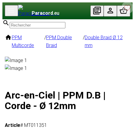
Paracord
.eu
PPM
/
PPM Double
/
Double Braid Ø 12
Multicorde
Braid
mm
Arc-en-Ciel | PPM D.B |
Corde - Ø 12mm
Article
# MT011351