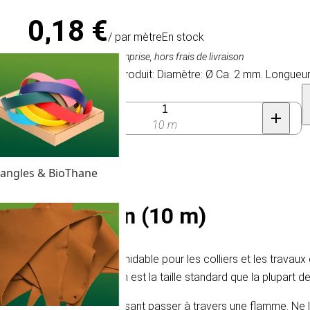
0,18 €
/ par mètre
En stock
1,75 €
(10 m),
TVA comprise, hors frais de livraison
Caractéristique du produit: Diamètre: Ø Ca. 2 mm. Longueur
Quantité
10 m
angles & BioThane
Corde de Satin (10 m)
nce lustrée. Il est donc formidable pour les colliers et les trav
e satin de 2 mm en Nylon est la taille standard que la plupart des
 sceller l'extrémité en le faisant passer à travers une flamme. 