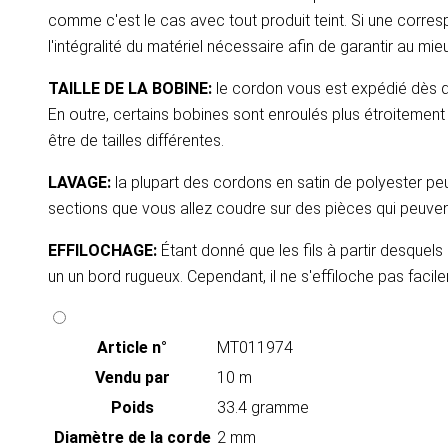
comme c'est le cas avec tout produit teint. Si une corr
l'intégralité du matériel nécessaire afin de garantir au m
TAILLE DE LA BOBINE:
le cordon vous est expédié dès qu
En outre, certains bobines sont enroulés plus étroiteme
être de tailles différentes.
LAVAGE:
la plupart des cordons en satin de polyester peu
sections que vous allez coudre sur des pièces qui peuve
EFFILOCHAGE:
Étant donné que les fils à partir desquels 
un un bord rugueux. Cependant, il ne s'effiloche pas facile
Article n°
MT011974
Vendu par
10 m
Poids
33.4 gramme
Diamètre de la corde
2 mm