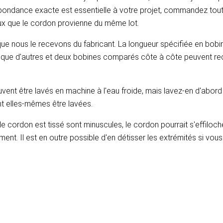
espondance exacte est essentielle à votre projet, commandez tou
ieux que le cordon provienne du même lot.
e nous le recevons du fabricant. La longueur spécifiée en bobine
nt que d'autres et deux bobines comparés côte à côte peuvent r
vent être lavés en machine à l'eau froide, mais lavez-en d'abord 
nt elles-mêmes être lavées.
le cordon est tissé sont minuscules, le cordon pourrait s'effiloche
ment. Il est en outre possible d'en détisser les extrémités si vou