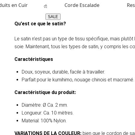
uits en Cuir
Corde Escalade
Res
flamme ou l'extrémité brûlée noircira.
SALE
Qu'est ce que le satin?
Le satin n'est pas un type de tissu spécifique, mais plutôt l
soie. Maintenant, tous les types de satin, y compris les cor
Caractéristiques
Doux, soyeux, durable, facile à travailler.
​​Parfait pour le kumihimo, nouage chinois et macramé.
Caractéristique du produit:
Diamètre: Ø Ca. 2 mm.
Longueur: Ca. 10 mètres.
Material: 100% Nylon.
VARIATIONS DE LA COULEUR:
bien que le cordon de sati