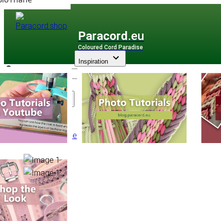
Paracord
.eu
Coloured Cord Paradise
Inspiration
Assortiment
Autre Corde
/
Rattail Satin Cord
/
Par - 10 m