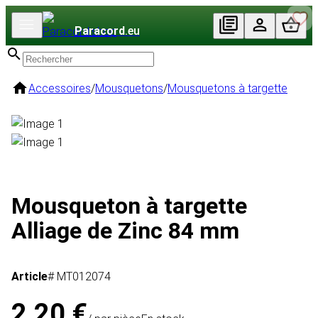
Paracord
.eu
Accessoires
/
Mousquetons
/
Mousquetons à targette
Mousqueton à targette
Alliage de Zinc 84 mm
Article
# MT012074
2,20 €