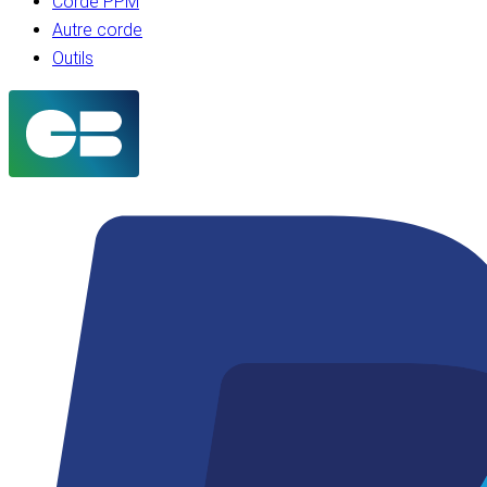
Corde PPM
Autre corde
Outils