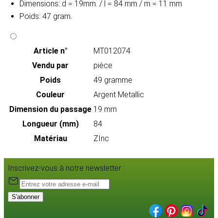
Dimensions: d = 19mm. / l = 84 mm / m = 11 mm
Poids: 47 gram.
Article n°
MT012074
Vendu par
pièce
Poids
49 gramme
Couleur
Argent Metallic
Dimension du passage
19 mm
Longueur (mm)
84
Matériau
ZInc
Inscrivez-vous à notre newsletter :
S'abonner