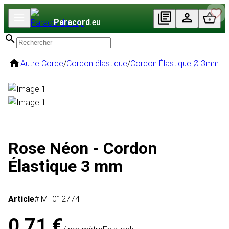
Paracord
.eu
Autre Corde
/
Cordon élastique
/
Cordon Élastique Ø 3mm
Rose Néon - Cordon
Élastique 3 mm
Article
# MT012774
0,71 €