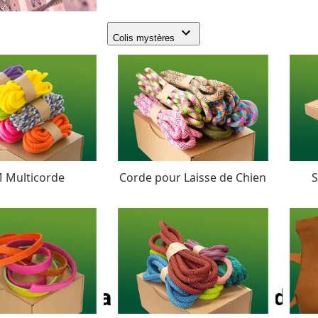
Colis mystères
 Multicorde
Corde pour Laisse de Chien
S
Colonial Blue Micro Cord