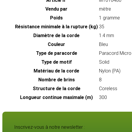
Article n°
MT010480
Vendu par
mètre
Poids
1 gramme
Résistance minimale à la rupture (kg)
35
Diamètre de la corde
1.4 mm
Couleur
Bleu
Type de paracorde
Paracord Micr
Type de motif
Solid
Matériau de la corde
Nylon (PA)
Nombre de brins
8
Structure de la corde
Coreless
Longueur continue maximale (m)
300
Inscrivez-vous à notre newsletter :