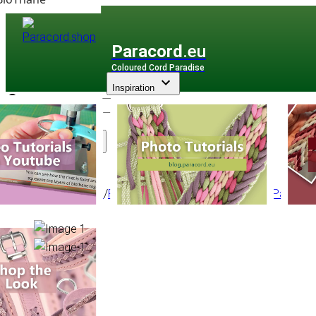
Paracord
.eu
Coloured Cord Paradise
Inspiration
Assortiment
Paracorde
/
Paracorde Micro
/
Micro 1,4 mm - Par Mètr