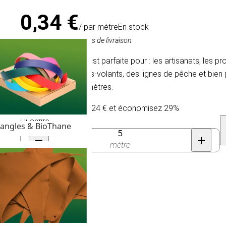
0,34 €
/ par mètre
En stock
TVA comprise, hors frais de livraison
La Micro Paracord est parfaite pour : les artisanats, les pro
piégeages, des cerfs-volants, des lignes de pêche et bien 
d'un minimum de 5 mètres.
Achetez 300 pour 0,24 € et économisez 29%
Quantité
angles & BioThane
mètre