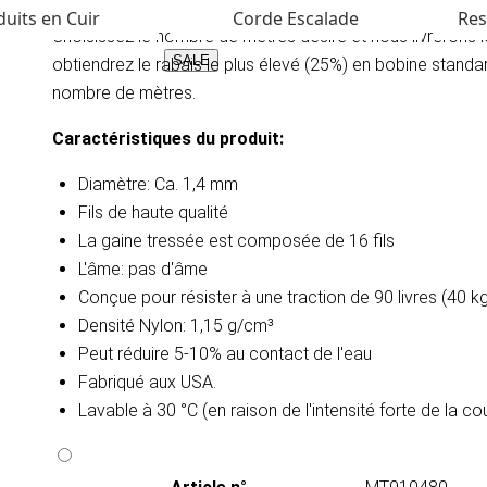
uits en Cuir
Corde Escalade
Res
Choisissez le nombre de mètres désiré et nous livrerons
SALE
obtiendrez le rabais le plus élevé (25%) en bobine stand
nombre de mètres.
Caractéristiques du produit:
Diamètre: Ca. 1,4 mm
Fils de haute qualité
La gaine tressée est composée de 16 fils
L'âme: pas d'âme
Conçue pour résister à une traction de 90 livres (40 
Densité
Nylon: 1,15 g/cm³
Peut réduire 5-10% au contact de l'eau​
Fabriqué aux USA.
Lavable à 30 °C (en raison de l'intensité forte de la c