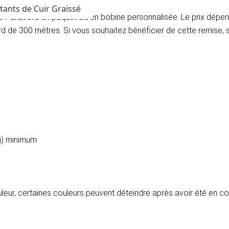
tants de Cuir Graissé
 le Paracord en paquet ou en bobine personnalisée. Le prix dé
ard de 300 mètres. Si vous souhaitez bénéficier de cette remise,
kg) minimum
ouleur, certaines couleurs peuvent déteindre après avoir été en c