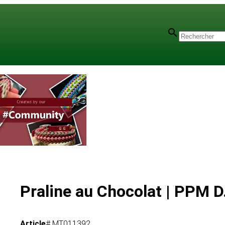
4 mm
Praline au Chocolat | PPM D
Article
# MT011392