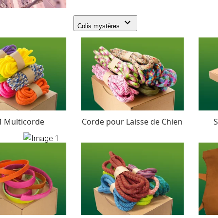
Colis mystères
 Multicorde
Corde pour Laisse de Chien
S