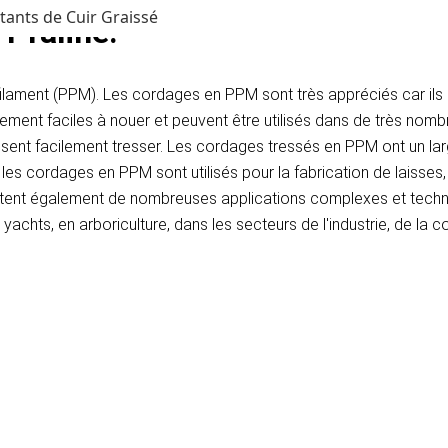
tants de Cuir Graissé
raline​.
ilament (PPM). Les cordages en PPM sont très appréciés car ils s
mement faciles à nouer et peuvent être utilisés dans de très nombr
aissent facilement tresser. Les cordages tressés en PPM ont un lar
s cordages en PPM sont utilisés pour la fabrication de laisses, de
tent également de nombreuses applications complexes et techni
chts, en arboriculture, dans les secteurs de l'industrie, de la co