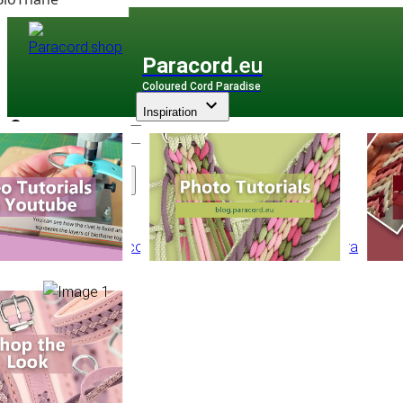
Paracord
.eu
Coloured Cord Paradise
Inspiration
Assortiment
PPM Multicorde
/
PPM Double Braid
/
Double Braid Ø 1