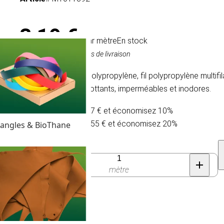
3,19 €
/ par mètre
En stock
TVA comprise, hors frais de livraison
Cordage tressé en polypropylène, fil polypropylène multi
car ils sont légers, flottants, imperméables et inodores.
Achetez 30 pour 2,87 € et économisez 10%
Achetez 100 pour 2,55 € et économisez 20%
angles & BioThane
Quantité
mètre