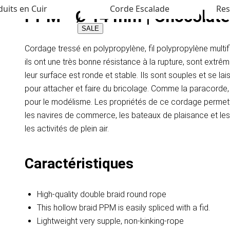
uits en Cuir
Corde Escalade
Res
PPM - Ø 14 mm | Chocolate P
SALE
Cordage tressé en polypropylène, fil polypropylène multif
ils ont une très bonne résistance à la rupture, sont extrê
leur surface est ronde et stable. Ils sont souples et se l
pour attacher et faire du bricolage. Comme la paracorde, le
pour le modélisme. Les propriétés de ce cordage permet
les navires de commerce, les bateaux de plaisance et les ya
les activités de plein air.
Caractéristiques
High-quality double braid round rope
This hollow braid PPM is easily spliced with a fid.
Lightweight very supple, non-kinking-rope