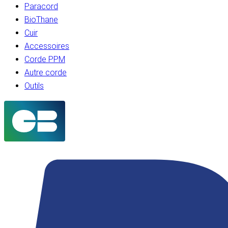
Paracord
BioThane
Cuir
Accessoires
Corde PPM
Autre corde
Outils