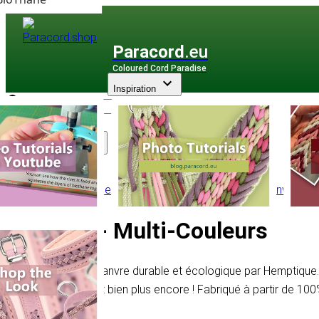
Paracord
.eu
Coloured Cord Paradise
Inspiration
Assortiment
Autre Corde
/
Corde en Chanvre
/
Corde en Chanvre - 1
1 mm - Multi-Couleurs
Cordon de chanvre durable et écologique par Hemptique. 
emballages et bien plus encore ! Fabriqué à partir de 10