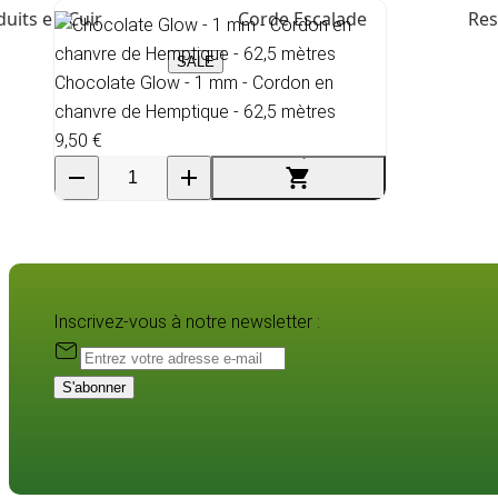
uits en Cuir
Corde Escalade
Res
SALE
Chocolate Glow - 1 mm - Cordon en
chanvre de Hemptique - 62,5 mètres
9,50 €
Inscrivez-vous à notre newsletter :
S'abonner