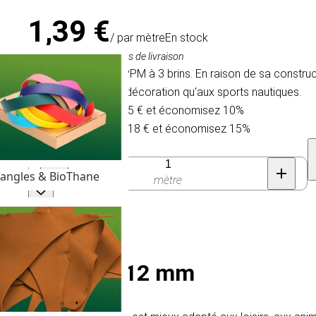
1,39 €
/ par mètre
En stock
TVA comprise, hors frais de livraison
Cordage tressé en PPM à 3 brins. En raison de sa construc
aux animaux et à la décoration qu'aux sports nautiques.
Achetez 30 pour 1,25 € et économisez 10%
Achetez 100 pour 1,18 € et économisez 15%
Quantité
angles & BioThane
mètre
Torsadé - Ø 12 mm