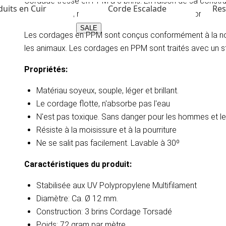
Cordage tressé en PPM à 3 brins. En raison de sa constru
uits en Cuir
Corde Escalade
Res
PPM est léger, n'absorbe pas l'eau et flotte. Le cordage t
SALE
Les cordages en PPM sont conçus conformément à la nor
les animaux. Les cordages en PPM sont traités avec un sta
Propriétés:
Matériau soyeux, souple, léger et brillant.
Le cordage flotte, n'absorbe pas l'eau
N'est pas toxique. Sans danger pour les hommes et 
Résiste à la moisissure et à la pourriture
​Ne se salit pas facilement. Lavable à 30º
Caractéristiques du produit​:
Stabilisée aux UV
Polypropylene Multifilament
Diamètre: Ca. Ø 12 mm.
​Construction: 3 brins Cordage Torsadé
Poids: 72 gram par mètre