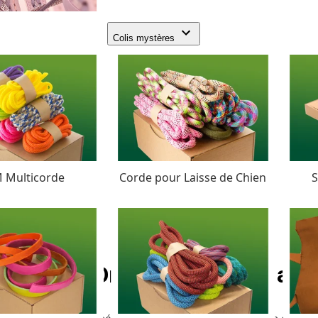
Colis mystères
 Multicorde
Corde pour Laisse de Chien
S
Neon Orange PPM Cordage 