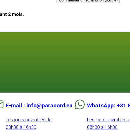
Commander un échantillon (0,63 €)
dant 2 mois.
E-mail : info@paracord.eu
WhatsApp: +31 
Les jours ouvrables de
Les jours ouvrables 
08h30 à 16h30
08h30 à 16h30