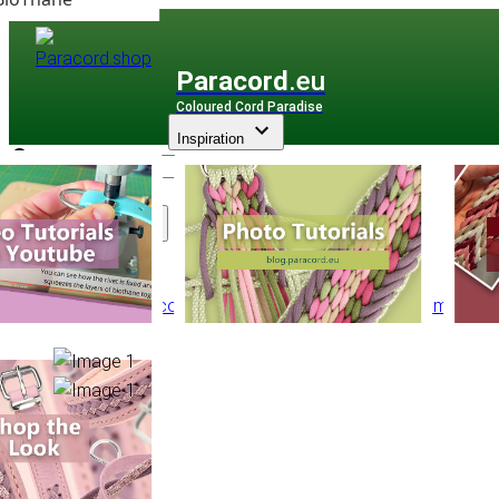
Paracord
.eu
Coloured Cord Paradise
Inspiration
Assortiment
PPM Multicorde
/
PPM Torsadé
/
Torsadé Ø 12 mm