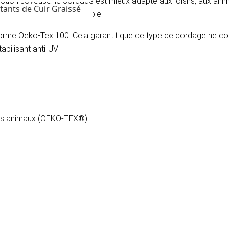
ction soyeuse, le cordage est mieux adapté aux loisirs, aux anim
tants de Cuir Graissé
ressé à 3 brins est séparable.
me Oeko-Tex 100. Cela garantit que ce type de cordage ne co
bilisant anti-UV.
les animaux (OEKO-TEX®)