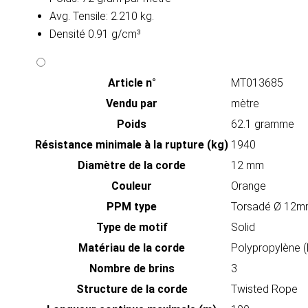
Avg. Tensile: 2.210 kg.
Densité 0.91 g/cm³
Article n°
MT013685
Vendu par
mètre
Poids
62.1 gramme
Résistance minimale à la rupture (kg)
1940
Diamètre de la corde
12 mm
Couleur
Orange
PPM type
Torsadé Ø 12
Type de motif
Solid
Matériau de la corde
Polypropylène 
Nombre de brins
3
Structure de la corde
Twisted Rope