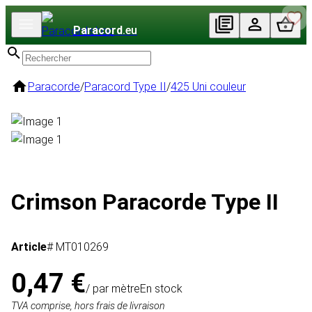
Paracord
.eu
Paracorde
/
Paracord Type II
/
425 Uni couleur
Crimson Paracorde Type II
Article
# MT010269
0,47 €
/ par mètre
En stock
TVA comprise, hors frais de livraison