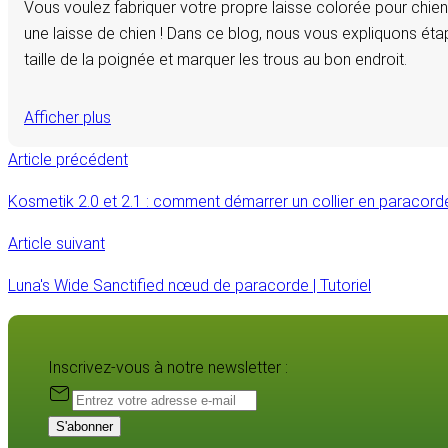
Vous voulez fabriquer votre propre laisse colorée pour chien 
une laisse de chien ! Dans ce blog, nous vous expliquons éta
taille de la poignée et marquer les trous au bon endroit.
Afficher plus
Article précédent
Kosmetik 2.0 et 2.1 : comment démarrer un collier en paracord
Article suivant
Luna's Wide Sanctified nœud de paracorde | Tutoriel
Inscrivez-vous à notre newsletter :
S'abonner