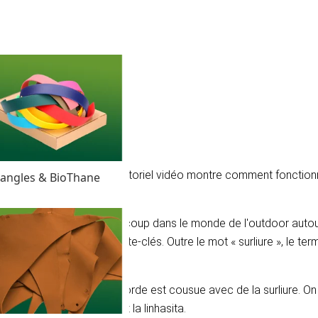
 votre projet de corde. Ce tutoriel vidéo montre comment fonctio
angles & BioThane
 d'un objet. On le voit beaucoup dans le monde de l'outdoor aut
s, des colliers et des porte-clés. Outre le mot « surliure », le te
hant les endroits où la corde est cousue avec de la surliure. On p
rde, la corde à bijoux et la linhasita.