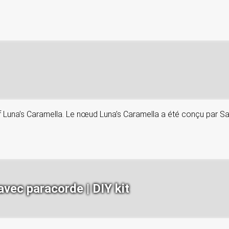
if Luna’s Caramella. Le nœud Luna’s Caramella a été conçu par Sa
avec paracorde | DIY kit