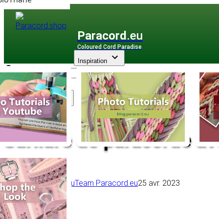
Paracord
.eu
Coloured Cord Paradise
Inspiration
Assortiment
Surliure de paracorde ave
Retour à l'aperçu
Team Paracord.eu
25 avr. 2023
Tips & Tricks