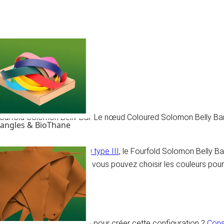
 Fourfold Solomon Belly Bar. Le nœud Coloured Solomon Belly Ba
angles & BioThane
pe III.
ud avec de la
paracord 550 type III
, le Fourfold Solomon Belly B
rde vous avez besoin et vous pouvez choisir les couleurs pour 
on. Vous avez besoin d'aide pour créer cette configuration ?
Consu