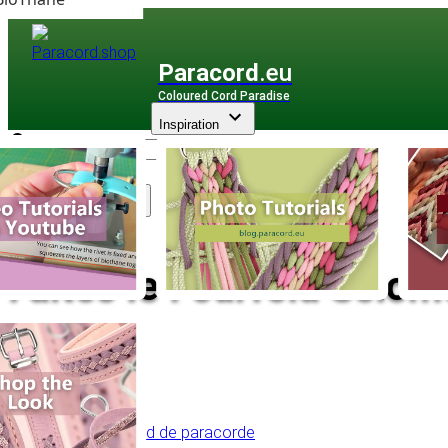
Paracord
.eu
Coloured Cord Paradise
Inspiration
Assortiment
Faites le Fourfold Solomo
Retour à l'aperçu
Table des matières
Début du nœud de paracorde