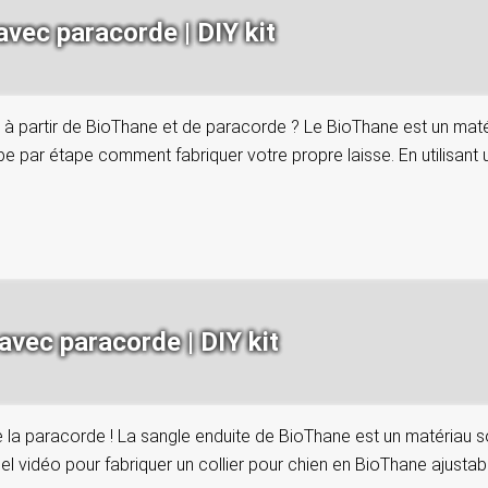
avec paracorde | DIY kit
à partir de BioThane et de paracorde ? Le BioThane est un matériau
pe par étape comment fabriquer votre propre laisse. En utilisant
avec paracorde | DIY kit
a paracorde ! La sangle enduite de BioThane est un matériau solid
iel vidéo pour fabriquer un collier pour chien en BioThane ajusta