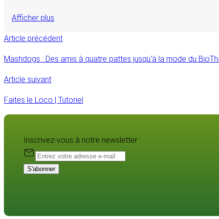
Afficher plus
Article précédent
Mashdogs : Des amis à quatre pattes jusqu'à la mode du BioT
Article suivant
Faites le Loco | Tutoriel
Inscrivez-vous à notre newsletter :
S'abonner