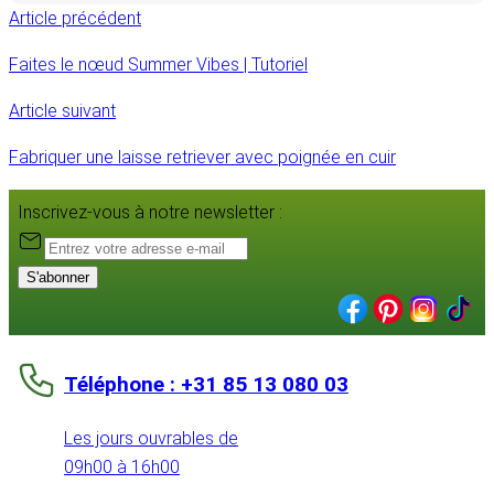
Article précédent
Faites le nœud Summer Vibes | Tutoriel
Article suivant
Fabriquer une laisse retriever avec poignée en cuir
Inscrivez-vous à notre newsletter :
S'abonner
Téléphone : +31 85 13 080 03
Les jours ouvrables de
09h00 à 16h00