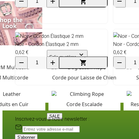
Noir - Cordon Élastique 2 mm
Noir - Cord
0,62 €
0,62 €
Colis mystères
 Multicorde
Corde pour Laisse de Chien
S
uits en Cuir
Corde Escalade
Res
SALE
Inscrivez-vous à notre newsletter :
S'abonner