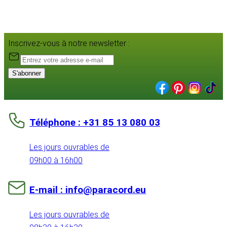
Inscrivez-vous à notre newsletter :
S'abonner
Téléphone : +31 85 13 080 03
Les jours ouvrables de
09h00 à 16h00
E-mail : info@paracord.eu
Les jours ouvrables de