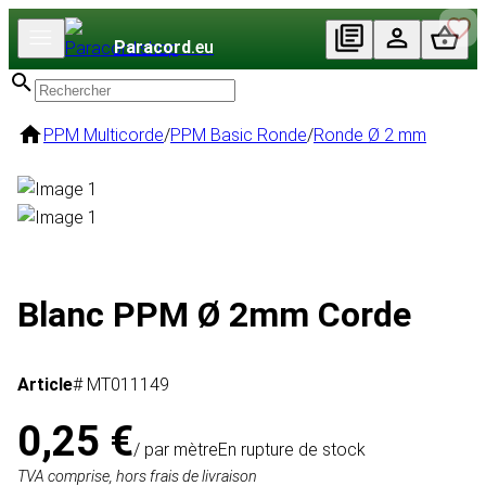
Paracord
.eu
PPM Multicorde
/
PPM Basic Ronde
/
Ronde Ø 2 mm
Blanc PPM Ø 2mm Corde
Article
# MT011149
0,25 €
/ par mètre
En rupture de stock
TVA comprise, hors frais de livraison