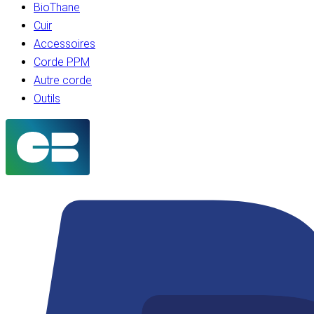
BioThane
Cuir
Accessoires
Corde PPM
Autre corde
Outils