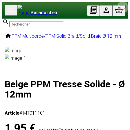
Paracord
.eu
PPM Multicorde
/
PPM Solid Braid
/
Solid Braid Ø 12 mm
Beige PPM Tresse Solide - Ø
12mm
Article
# MT011101
1,95 €