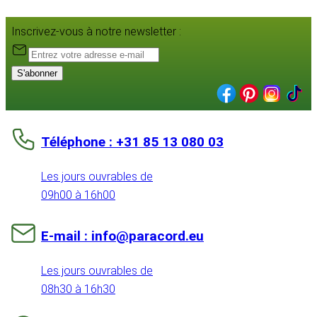
Inscrivez-vous à notre newsletter :
S'abonner
Téléphone : +31 85 13 080 03
Les jours ouvrables de
09h00 à 16h00
E-mail : info@paracord.eu
Les jours ouvrables de
08h30 à 16h30