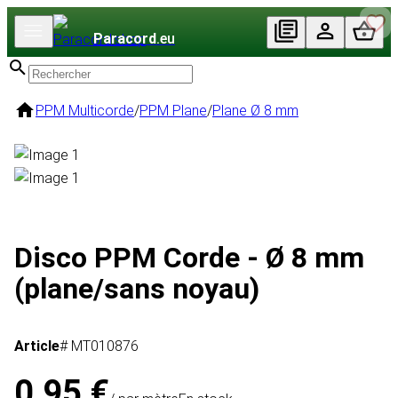
Paracord
.eu
PPM Multicorde
/
PPM Plane
/
Plane Ø 8 mm
Disco PPM Corde - Ø 8 mm
(plane/sans noyau)
Article
# MT010876
0,95 €